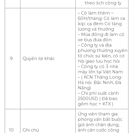
theo lịch công ty
– Có làm thêm ~
60H/tháng; Có làm ca
kíp; ca đêm Có tăng
lương và thưởng
– Mùa đông đi làm có
xe bus đưa đón
– Công ty và địa
phương thường xuyên
tổ chức sự kiện, có cơ
9
Quyền lợi khác
hội giao lưu học hỏi
– Công ty có 3 nhà
máy lớn tại Việt Nam
– ( KCN Thăng Long-
Hà nội. Bắc Ninh, Đà
Nẵng)
– Chi phí xuất cảnh
2500USD ( Đã bao
gồm học + KTX )
Ứng viên tham gia
phỏng vấn bắt buộc
gửi ảnh chân dung,
10
Ghi chú
ảnh căn cước công