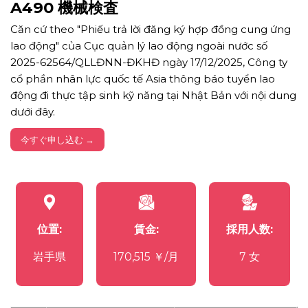
A490 機械検査
Căn cứ theo "Phiếu trả lời đăng ký hợp đồng cung ứng
lao động" của Cục quản lý lao động ngoài nước số
2025-62564/QLLĐNN-ĐKHĐ ngày 17/12/2025, Công ty
cổ phần nhân lực quốc tế Asia thông báo tuyển lao
động đi thực tập sinh kỹ năng tại Nhật Bản với nội dung
dưới đây.
今すぐ申し込む →
位置:
賃金:
採用人数:
岩手県
170,515 ￥/月
7 女