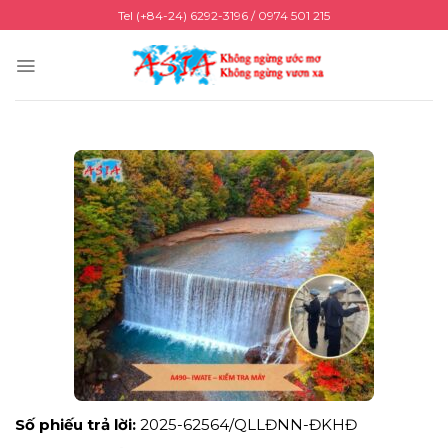
Skip
Tel (+84-24) 6292-3196 / 0974 501 215
to
content
Số phiếu trả lời:
2025-62564/QLLĐNN-ĐKHĐ