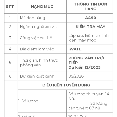
THÔNG TIN ĐƠN
STT
HẠNG MỤC
HÀNG
1
Mã đơn hàng
A490
2
Ngành nghề xin visa
KIỂM TRA MÁY
Lắp ráp, kiểm tra linh
3
Công việc cụ thể
kiện máy móc
4
Địa điểm làm việc
IWATE
PHỎNG VẤN TRỰC
Thời gian, hình thức
5
TIẾP
phỏng vấn
Dự kiến 12/2025
6
Dự kiến xuất cảnh
05/2026
ĐIỀU KIỆN TUYỂN DỤNG
Số lượng thi tuyển: 14
Nữ.
1. Số lượng
Số lượng
cần tuyển: 07 nữ
2. Độ tuổi
19-24 Tuổi