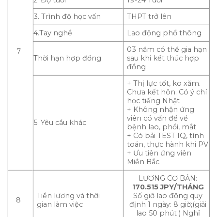
3. Trình độ học vấn
THPT trở lên
4.Tay nghề
Lao động phổ thông
03 năm có thể gia hạn
7
Thời hạn hợp đồng
sau khi kết thúc hợp
đồng
+ Thị lực tốt, ko xăm.
Chưa kết hôn. Có ý chí
học tiếng Nhật
+ Không nhận ứng
viên có vấn đề về
5. Yêu cầu khác
bệnh lao, phổi, mắt
+ Có bải TEST IQ, tính
toán, thực hành khi PV
+ Ưu tiên ứng viên
Miền Bắc
LƯƠNG CƠ BẢN:
170.515 JPY/THÁNG
Tiền lương và thời
Số giờ lao động quy
8
gian làm việc
định 1 ngày: 8 giờ;(giải
lao 50 phút ) Nghỉ