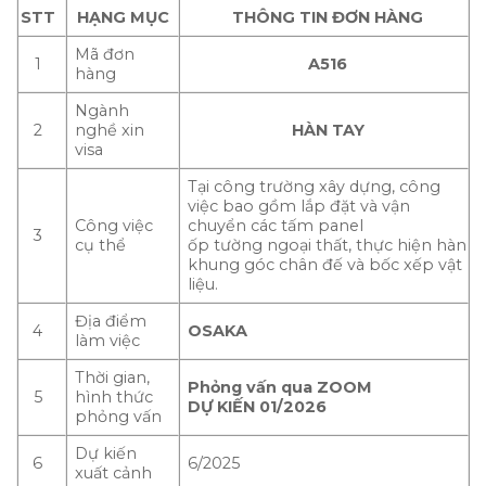
STT
HẠNG MỤC
THÔNG TIN ĐƠN HÀNG
Mã đơn
1
A516
hàng
Ngành
2
nghề xin
HÀN TAY
visa
Tại công trường xây dựng, công
việc bao gồm lắp đặt và vận
Công việc
chuyển các tấm panel
3
cụ thể
ốp tường ngoại thất, thực hiện hàn
khung góc chân đế và bốc xếp vật
liệu.
Địa điểm
4
OSAKA
làm việc
Thời gian,
Phỏng vấn qua ZOOM
5
hình thức
DỰ KIẾN 01/2026
phỏng vấn
Dự kiến
6
6/2025
xuất cảnh