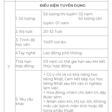
ĐIỀU KIỆN TUYỂN DỤNG
Số lượng thi tuyển: 02 nam.
1. Số lượng
Số lượng cần
tuyển: 01 nam
2. Độ tuổi
20-32 Tuổi
3. Trình độ
THPT trở lên
học vấn
4.Tay nghề
Lao động phổ thông
Thời hạn
03 năm có thể gia hạn sau khi kết
hợp đồng
thúc hợp đồng
7
+ Có ý chí và có khả năng học
tiếng Nhật, Cam kết tiếp tục học
tiếng Nhật sau khi vào xí nghiệp
làm việc .
+ Hòa đồng, chăm chỉ, kiên trì, dậy
được sớm
5. Yêu cầu
+ Nhận xăm kín, thị lực tốt, Không
khác
mắc các bệnh mãn tính hoặc đã
từng phẫu thuật