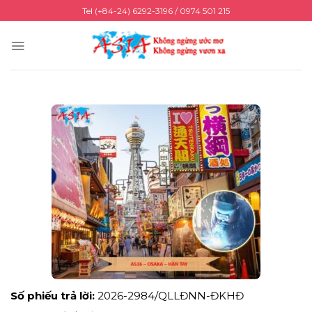
Skip
Tel (+84-24) 6292-3196 / 0974 501 215
to
content
Số phiếu trả lời:
2026-2984/QLLĐNN-ĐKHĐ