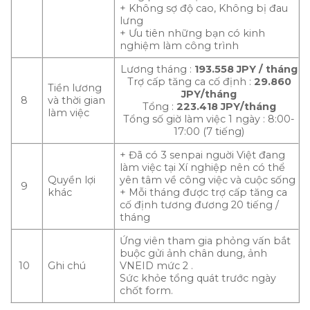
+ Không sợ độ cao, Không bị đau
lưng
+ Ưu tiên những bạn có kinh
nghiệm làm công trình
Lương tháng :
193.558 JPY / tháng
Trợ cấp tăng ca cố định :
29.860
Tiền lương
JPY/tháng
8
và thời gian
Tổng :
223.418 JPY/tháng
làm việc
Tổng số giờ làm việc 1 ngày : 8:00-
17:00 (7 tiếng)
+ Đã có 3 senpai nguời Việt đang
làm việc tại Xí nghiệp nên có thể
Quyền lợi
yên tâm về công việc và cuộc sống
9
khác
+ Mỗi tháng được trợ cấp tăng ca
cố định tương đương 20 tiếng /
tháng
Ứng viên tham gia phỏng vấn bắt
buộc gửi ảnh chân dung, ảnh
10
Ghi chú
VNEID mức 2 .
Sức khỏe tổng quát trước ngày
chốt form.