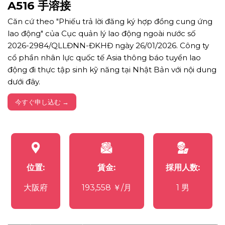
A516 手溶接
Căn cứ theo "Phiếu trả lời đăng ký hợp đồng cung ứng
lao động" của Cục quản lý lao động ngoài nước số
2026-2984/QLLĐNN-ĐKHĐ ngày 26/01/2026. Công ty
cổ phần nhân lực quốc tế Asia thông báo tuyển lao
động đi thực tập sinh kỹ năng tại Nhật Bản với nội dung
dưới đây.
今すぐ申し込む →
位置:
賃金:
採用人数:
大阪府
193,558 ￥/月
1 男