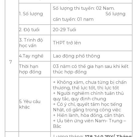
Số lượng thi tuyển: 02 Nam.
1. Số lượng
Số lượng
cần tuyển: 01 nam
2. Độ tuổi
20-29 Tuổi
3. Trình độ
THPT trở lên
học vấn
4.Tay nghề
Lao động phổ thông
7
Thời hạn
03 năm có thể gia hạn sau khi kết
hợp đồng
thúc hợp đồng
+ Không xăm, chưa từng bị chấn
thương, thể lực tốt, thị lực tốt
+ Người nghiêm chỉnh tuân thủ
quy tắc, quy định chung
5. Yêu cầu
+ Có ý chí, quyết tâm học tiếng
khác
Nhật, cố gắng trong công việc
+ Hiền lành, hòa đồng, cẩn thận.
+ Ưu tiên ứng viên Nam- Trung –
Bắc
Lương tháng:
178.240 JPY/ Tháng