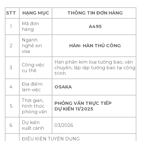
STT
HẠNG MỤC
THÔNG TIN ĐƠN HÀNG
Mã đơn
1
A495
hàng
Ngành
2
nghề xin
HÀN- HÀN THỦ CÔNG
visa
Hàn phần kim loại tường bao, vân
Công việc
3
chuyển, lắp ráp tường bao tại công
cụ thể
trình
Địa điểm
4
OSAKA
làm việc
Thời gian,
PHỎNG VẤN TRỰC TIẾP
5
hình thức
DỰ KIẾN 11/2025
phỏng vấn
Dự kiến
6
03/2026
xuất cảnh
ĐIỀU KIỆN TUYỂN DỤNG