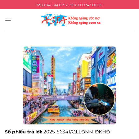
Chuyển
Tel (+84-24) 6292-3196 / 0974 501 215
đến
nội
dung
Số phiếu trả lời:
2025-56341/QLLĐNN-ĐKHĐ