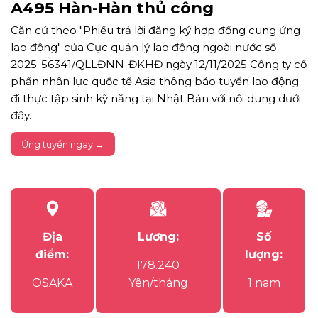
A495 Hàn-Hàn thủ công
Căn cứ theo "Phiếu trả lời đăng ký hợp đồng cung ứng
lao động" của Cục quản lý lao động ngoài nước số
2025-56341/QLLĐNN-ĐKHĐ ngày 12/11/2025 Công ty cổ
phần nhân lực quốc tế Asia thông báo tuyển lao động
đi thực tập sinh kỹ năng tại Nhật Bản với nội dung dưới
đây.
Ứng tuyển ngay →
Địa
Lương:
Số
điểm:
lượng:
178.240
OSAKA
Yên/tháng
1 nam