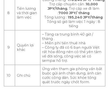
Trợ cấp chuyên cần :
10,000
Tiền lương
JPY/tháng
, Trợ cấp xe đi làm
8
và thời gian
:
7000 JPY/ tháng
làm việc
Tổng lương :
195,240 JPY/tháng
Tổng số giờ làm việc 1 ngày : 8
tiếng
– Tăng ca trung bình 40 giờ /
tháng .
– Miễn phí tiền thuê nhà
Quyền lợi
9
– Công ty đã có 6 bạn người Việt
khác
rất hòa đồng nên có thể yên tâm
về đời sống, công việc sẽ có
sempai hỗ trợ.
Ứng viên tham gia phỏng vấn bắt
buộc gửi ảnh chân dung, ảnh căn
10
Ghi chú
cước công dân. Sức khỏe tổng
quát trước ngày chốt form.