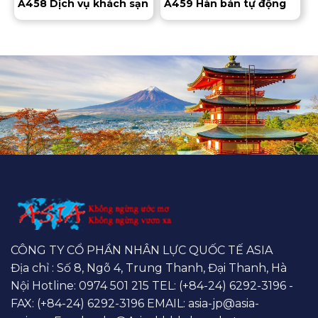
A458 Dịch vụ khách sạn
A459 Hàn bán tự động
CÔNG TY CỔ PHẦN NHÂN LỰC QUỐC TẾ ASIA
Địa chỉ : Số 8, Ngõ 4, Trung Thanh, Đại Thanh, Hà
Nội Hotline:
0974 501 215
TEL: (+84-24) 6292-3196 -
FAX: (+84-24) 6292-3196 EMAIL:
asia-jp@asia-