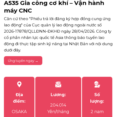
A535 Gia công cơ khí – Vận hành
máy CNC
Căn cứ theo "Phiếu trả lời đăng ký hợp đồng cung ứng
lao động" của Cục quản lý lao động ngoài nước số
2026-17878/QLLĐNN-ĐKHĐ ngày 28/04/2026. Công ty
cổ phần nhân lực quốc tế Asia thông báo tuyển lao
động đi thực tập sinh kỹ năng tại Nhật Bản với nội dung
dưới đây.
Ứng tuyển ngay →
Địa
Lương:
Số
điểm:
lượng:
204.014
OSAKA
Yên/tháng
2 nam