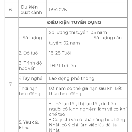
Dự kiến
6
09/2026
xuất cảnh
ĐIỀU KIỆN TUYỂN DỤNG
Số lượng thi tuyển: 05 nam
1. Số lượng
Số lượng cần
tuyển: 02 nam
2. Độ tuổi
18-28 Tuổi
3. Trình độ
THPT trở lên
học vấn
4.Tay nghề
Lao động phổ thông
7
Thời hạn
03 năm có thể gia hạn sau khi kết
hợp đồng
thúc hợp đồng
+ Thể lực tốt, thị lực tốt, ưu tiên
người có kinh nghiệm làm về cơ khí
chế tạo
+ Có ý chí và có khả năng học tiếng
5. Yêu cầu
Nhật, có ý chí làm việc lâu dài tại
khác
Nhật