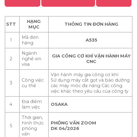
HẠNG
STT
THÔNG TIN ĐƠN HÀNG
MỤC
Mã đơn
1
A535
hàng
Ngành
GIA CÔNG CƠ KHÍ VẬN HÀNH MÁY
2
nghề xin
CNC
visa
Vận hành máy gia công cơ khí
Công việc
Sử dụng máy cắt gọt và bảo dưỡng
3
cụ thể
các máy móc đa năng Các công
việc khác theo yêu cầu của công ty
Địa điểm
4
OSAKA
làm việc
Thời gian,
hình thức
PHỎNG VẤN ZOOM
5
phỏng
DK 04/2026
vấn