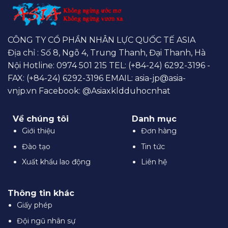
CÔNG TY CỔ PHẦN NHÂN LỰC QUỐC TẾ ASIA
Địa chỉ : Số 8, Ngõ 4, Trung Thanh, Đại Thanh, Hà
Nội Hotline:
0974 501 215
TEL: (+84-24) 6292-3196 -
FAX: (+84-24) 6292-3196 EMAIL:
asia-jp@asia-
vnjp.vn
Facebook:
@Asiaxkldduhocnhat
Về chúng tôi
Danh mục
Giới thiệu
Đơn hàng
Đào tạo
Tin tức
Xuất khẩu lao động
Liên hệ
Thông tin khác
Giấy phép
Đội ngũ nhân sự