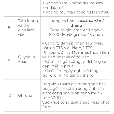
+ Không xăm, không dị ứng kim
loại dầu mỡ
+ Không mù màu hoặc rối loạn màu
Tiền lương
Lương cơ bản :
204.014 Yên /
và thời
tháng
8
gian làm
Tổng số giờ làm việc 1 ngày :
việc
8h00~16h45(giải lao 45 phút)
– Công ty đã tiếp nhận TTS nhiều
năm, 4 TTS Việt Nam, 1 TTS
Philippin, 2 TTS Myanma, thuận tiện
Quyền lợi
về sinh hoạt và công việc
9
khác
– Ký túc xá gần công ty, đi bằng xe
đạp mất 15 phút
– Có đi làm ngày nghỉ, có tăng ca
trung bình 40 tiếng / tháng
Ứng viên tham gia phỏng vấn bắt
buộc gửi ảnh chân dung, ảnh căn
cước công dân định danh mức 2
10
Ghi chú
trên VNID
Sức khỏe tổng quát trước ngày chốt
form.