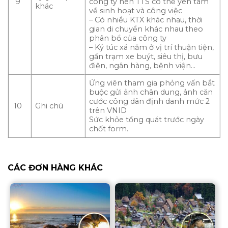
9
công ty nên TTS có thể yên tâm
khác
về sinh hoạt và công việc
– Có nhiều KTX khác nhau, thời
gian di chuyển khác nhau theo
phân bổ của công ty
– Ký túc xá nằm ở vị trí thuận tiện,
gần trạm xe buýt, siêu thị, bưu
điện, ngân hàng, bệnh viện…
Ứng viên tham gia phỏng vấn bắt
buộc gửi ảnh chân dung, ảnh căn
cước công dân định danh mức 2
10
Ghi chú
trên VNID
Sức khỏe tổng quát trước ngày
chốt form.
CÁC ĐƠN HÀNG KHÁC