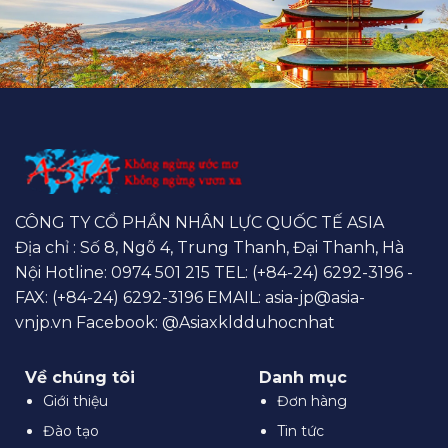
CÔNG TY CỔ PHẦN NHÂN LỰC QUỐC TẾ ASIA
Địa chỉ : Số 8, Ngõ 4, Trung Thanh, Đại Thanh, Hà
Nội Hotline:
0974 501 215
TEL: (+84-24) 6292-3196 -
FAX: (+84-24) 6292-3196 EMAIL:
asia-jp@asia-
vnjp.vn
Facebook:
@Asiaxkldduhocnhat
Về chúng tôi
Danh mục
Giới thiệu
Đơn hàng
Đào tạo
Tin tức