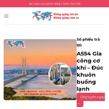
Chuyển
Tel (+84-24) 6292-3196 / 0974 501 215
đến
nội
dung
Số phiếu trả
lời:
A554 Gia
công cơ
khí – Đúc
khuôn
buồng
lạnh
Ứng tuyển ngay
→