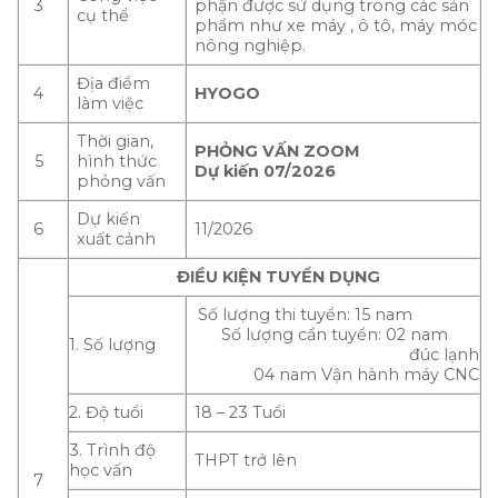
3
phận được sử dụng trong các sản
cụ thể
phẩm như xe máy , ô tô, máy móc
nông nghiệp.
Địa điểm
4
HYOGO
làm việc
Thời gian,
PHỎNG VẤN ZOOM
5
hình thức
Dự kiến 07/2026
phỏng vấn
Dự kiến
6
11/2026
xuất cảnh
ĐIỀU KIỆN TUYỂN DỤNG
Số lượng thi tuyển: 15 nam
Số lượng cần tuyển: 02 nam
1. Số lượng
đúc lạnh
04 nam Vận hành máy CNC
2. Độ tuổi
18 – 23 Tuổi
3. Trình độ
THPT trở lên
học vấn
7