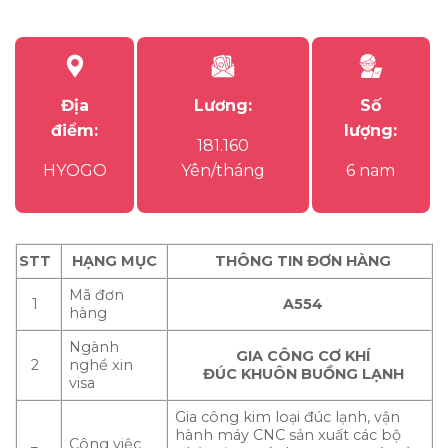
Địa
Lương:
Số
điểm:
lượng:
181.160
HYOGO
Yên/tháng
6 nam
STT
HẠNG MỤC
THÔNG TIN ĐƠN HÀNG
Mã đơn
1
A554
hàng
Ngành
GIA CÔNG CƠ KHÍ
2
nghề xin
ĐÚC KHUÔN BUỒNG LẠNH
visa
Gia công kim loại đúc lạnh, vận
hành máy CNC sản xuất các bộ
Công việc