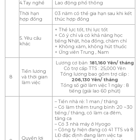
4.Tay nghề
Lao động phổ thông
Thời hạn
03 năm có thể gia hạn sau khi kết
hợp đồng
thúc hợp đồng
+ Thể lực tốt, thị lực tốt
+ Có ý chí và có khả năng học
5. Yêu cầu
tiếng Nhật, hòa đồng, chăm chỉ
khác
+ Không xăm, không hút thuốc
+ Ứng viên Trung , Nam
Lương cơ bản :
181,160 Yên/ tháng
Có trợ cấp TTS : 25,000 Yên
Tiền lương
Tổng lương bao gồm trợ cấp :
8
và thời gian
206,130 Yên/ tháng
làm việc
Tổng số giờ làm việc 1 ngày : 8
tiếng (giải lao 60 phút)
– Tiền nhà rẻ: 1 man / tháng
– Có làm thêm trung bình :20 ~30
tiếng / tháng, có làm ca đêm,
tăng ca
– Có 3 nhà máy ở Hyogo
– Công ty hiện đang có 41 TTS và 8
LĐ đặc định đang làm việc tại
Quyền lợi