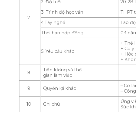
2. Độ tuổi
20-28 
3. Trình độ học vấn
THPT t
7
4.Tay nghề
Lao đ
Thời hạn hợp đồng
03 năm
+ Thể 
+ Có ý
5. Yêu cầu khác
+ Hòa 
+ Khôn
Tiền lương và thời
8
gian làm việc
– Có l
9
Quyền lợi khác
– Công
Ứng vi
10
Ghi chú
Sức kh