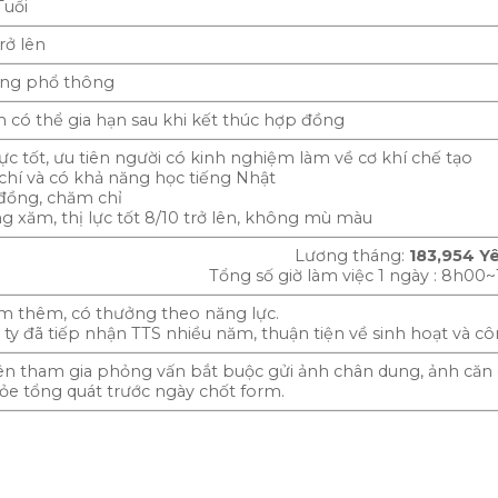
Tuổi
rở lên
ộng phổ thông
 có thể gia hạn sau khi kết thúc hợp đồng
lực tốt, ưu tiên người có kinh nghiệm làm về cơ khí chế tạo
 chí và có khả năng học tiếng Nhật
đồng, chăm chỉ
g xăm, thị lực tốt 8/10 trở lên, không mù màu
Lương tháng:
183,954 Y
Tổng số giờ làm việc 1 ngày : 8h00~
àm thêm, có thưởng theo năng lực.
 ty đã tiếp nhận TTS nhiều năm, thuận tiện về sinh hoạt và cô
ên tham gia phỏng vấn bắt buộc gửi ảnh chân dung, ảnh căn
ỏe tổng quát trước ngày chốt form.