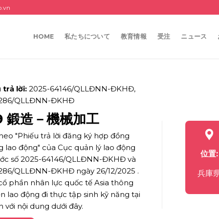
p.vn
HOME
私たちについて
教育情報
受注
ニュース
trả lời:
2025-64146/QLLĐNN-ĐKHĐ
,
4286/QLLĐNN-ĐKHĐ
09 鍛造－機械加工
heo "Phiếu trả lời đăng ký hợp đồng
 lao động" của Cục quản lý lao động
位置:
ước số 2025-64146/QLLĐNN-ĐKHĐ và
286/QLLĐNN-ĐKHĐ ngày 26/12/2025 .
兵庫
cổ phần nhân lực quốc tế Asia thông
n lao động đi thực tập sinh kỹ năng tại
 với nội dung dưới đây.