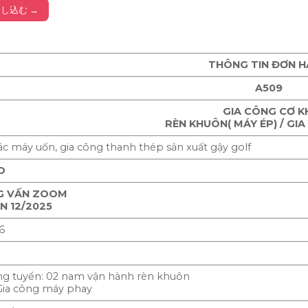
し込む →
THÔNG TIN ĐƠN 
A509
GIA CÔNG CƠ K
RÈN KHUÔN( MÁY ÉP) / GI
ác máy uốn, gia công thanh thép sản xuất gậy golf
O
G VẤN ZOOM
N 12/2025
6
ng tuyển: 02 nam vận hành rèn khuôn
Gia công máy phay