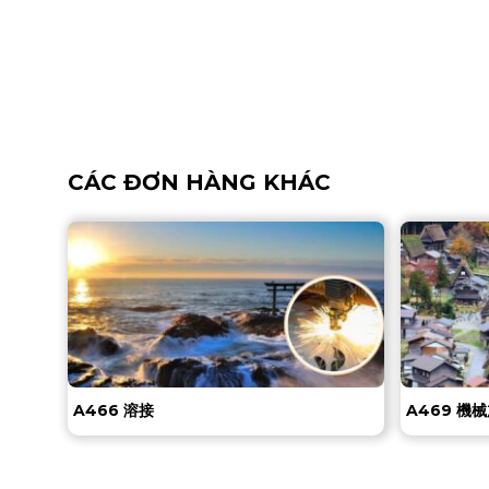
CÁC ĐƠN HÀNG KHÁC
A466 溶接
A469 機