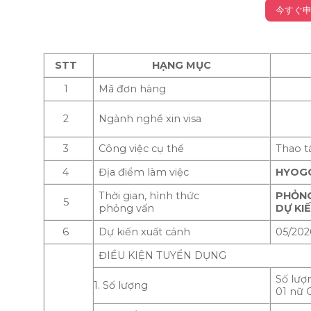
今すぐ申
STT
HẠNG MỤC
1
Mã đơn hàng
2
Ngành nghề xin visa
3
Công việc cụ thể
Thao t
4
Địa điểm làm việc
HYOG
Thời gian, hình thức
PHỎN
5
phỏng vấn
DỰ KIẾ
6
Dự kiến xuất cảnh
05/202
ĐIỀU KIỆN TUYỂN DỤNG
Số lượ
1. Số lượng
01 nữ 