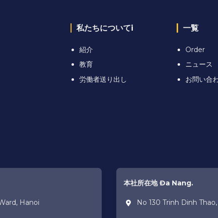
私たちについてi
一覧
紹介
Order
教育
ニュース
労働者送り出し
お問い合
本社所在地 Đa Nang.
Ward, Hanoi
No 130 Trinh Dinh Thao