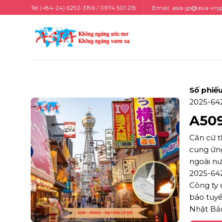
Skip
Tel (+84-24) 6292-3196 / 0974 501 215
Email:
asia-jp@asia-vnj
to
content
Số phiếu 
2025-6
A5
Căn cứ t
cung ứng
ngoài n
2025-64
Công ty 
báo tuyể
Nhật Bản