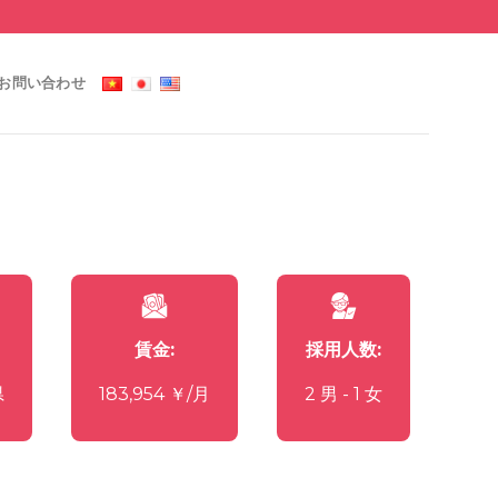
お問い合わせ
賃金:
採用人数:
県
183,954 ￥/月
2 男 - 1 女