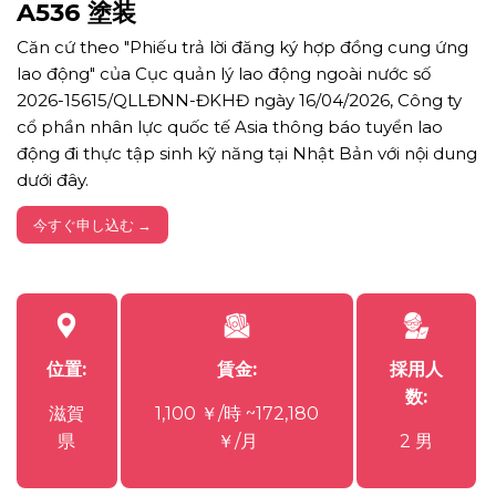
A536 塗装
Căn cứ theo "Phiếu trả lời đăng ký hợp đồng cung ứng
lao động" của Cục quản lý lao động ngoài nước số
2026-15615/QLLĐNN-ĐKHĐ ngày 16/04/2026, Công ty
cổ phần nhân lực quốc tế Asia thông báo tuyển lao
động đi thực tập sinh kỹ năng tại Nhật Bản với nội dung
dưới đây.
今すぐ申し込む →
位置:
賃金:
採用人
数:
滋賀
1,100 ￥/時 ~172,180
県
￥/月
2 男