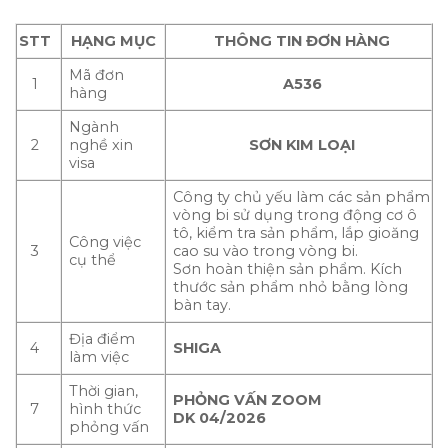
STT
HẠNG MỤC
THÔNG TIN ĐƠN HÀNG
Mã đơn
1
A536
hàng
Ngành
2
nghề xin
SƠN KIM LOẠI
visa
Công ty chủ yếu làm các sản phẩm
vòng bi sử dụng trong động cơ ô
tô, kiểm tra sản phẩm, lắp gioăng
Công việc
3
cao su vào trong vòng bi.
cụ thể
Sơn hoàn thiện sản phẩm. Kích
thước sản phẩm nhỏ bằng lòng
bàn tay.
Địa điểm
4
SHIGA
làm việc
Thời gian,
PHỎNG VẤN ZOOM
7
hình thức
DK 04/2026
phỏng vấn