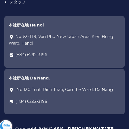
スタッフ
本社所在地 Ha noi
No. 53-TT9, Van Phu New Urban Area, Kien Hung
Ward, Hanoi
(+84) 6292-3196
本社所在地 Đa Nang.
No 130 Trinh Dinh Thao, Cam Le Ward, Da Nang
(+84) 6292-3196
Copyright 2026 ©
ASIA - DESIGN BY HAVIWEB