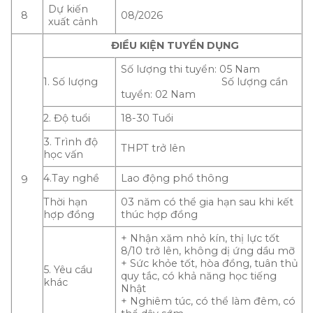
Dự kiến
8
08/2026
xuất cảnh
ĐIỀU KIỆN TUYỂN DỤNG
Số lượng thi tuyển: 05 Nam
1. Số lượng
Số lượng cần
tuyển: 02 Nam
2. Độ tuổi
18-30 Tuổi
3. Trình độ
THPT trở lên
học vấn
4.Tay nghề
Lao động phổ thông
9
Thời hạn
03 năm có thể gia hạn sau khi kết
hợp đồng
thúc hợp đồng
+ Nhận xăm nhỏ kín, thị lực tốt
8/10 trở lên, không dị ứng dầu mỡ
+ Sức khỏe tốt, hòa đồng, tuân thủ
5. Yêu cầu
quy tắc, có khả năng học tiếng
khác
Nhật
+ Nghiêm túc, có thể làm đêm, có