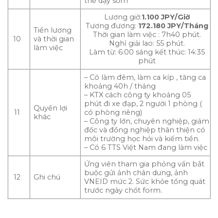
thể dậy sớm
Lương giờ:
1.100 JPY/Giờ
Tương đương:
172.180 JPY/Tháng
Tiền lương
Thời gian làm việc : 7h40 phút.
10
và thời gian
Nghỉ giải lao: 55 phút.
làm việc
Làm từ: 6:00 sáng kết thúc: 14:35
phút
– Có làm đêm, làm ca kíp , tăng ca
khoảng 40h / tháng
– KTX cách công ty khoảng 05
phút đi xe đạp, 2 người 1 phòng (
Quyền lợi
11
có phòng riêng)
khác
– Công ty lớn, chuyên nghiệp, giám
đốc và đồng nghiệp thân thiện có
môi trường học hỏi và kiếm tiền.
– Có 6 TTS Việt Nam đang làm việc
Ứng viên tham gia phỏng vấn bắt
buộc gửi ảnh chân dung, ảnh
12
Ghi chú
VNEID mức 2. Sức khỏe tổng quát
trước ngày chốt form.