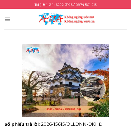
Skip
Tel (+84-24) 6292-3196 / 0974 501 215
to
content
Số phiếu trả lời:
2026-15615/QLLĐNN-ĐKHĐ