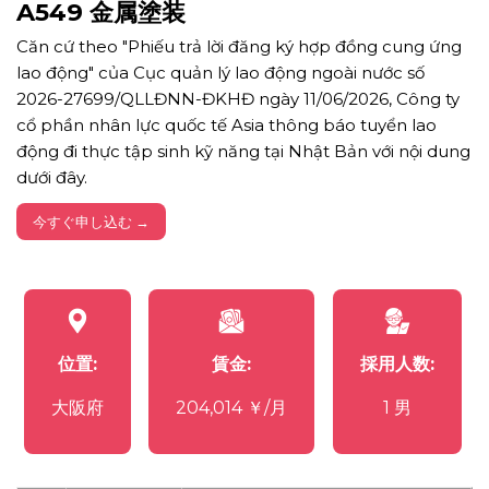
A549 金属塗装
Căn cứ theo "Phiếu trả lời đăng ký hợp đồng cung ứng
lao động" của Cục quản lý lao động ngoài nước số
2026-27699/QLLĐNN-ĐKHĐ ngày 11/06/2026, Công ty
cổ phần nhân lực quốc tế Asia thông báo tuyển lao
động đi thực tập sinh kỹ năng tại Nhật Bản với nội dung
dưới đây.
今すぐ申し込む →
位置:
賃金:
採用人数:
大阪府
204,014 ￥/月
1 男