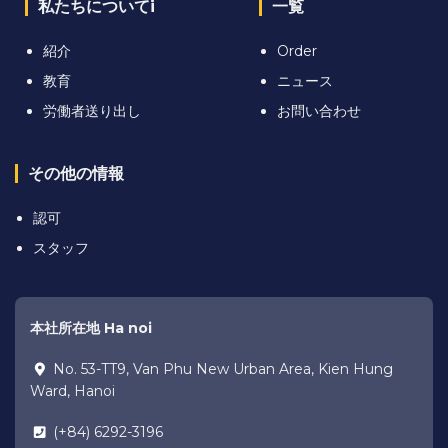
私たちについてi
一覧
紹介
Order
教育
ニュース
労働者送り出し
お問い合わせ
その他の情報
認可
スタッフ
本社所在地 Ha noi
No. 53-TT9, Van Phu New Urban Area, Kien Hung
Ward, Hanoi
(+84) 6292-3196