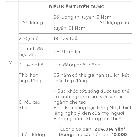
ĐIỀU KIỆN TUYỂN DỤNG
Số lượng thi tuyển: 3 Nam.
1. Số lượng
Số lượng cần
tuyển: 01 Nam
2. Độ tuổi
18 – 25 Tuổi
3. Trình độ
THPT trở lên
học vấn
7
4.Tay nghề
Lao động phổ thông
Thời hạn
03 năm có thể gia hạn sau khi kết
hợp đồng
thúc hợp đồng
+ Sức khỏe tốt, sống được tập thể,
có kinh nghiệm làm việc về các
5. Yêu cầu
ngành chế tạo
khác
+ Có khả năng học tiếng Nhật, biết
lắng nghe ý kiến của mọi người
+ Không xăm, không hút thuốc
Lương cơ bản :
204,014 Yên/
Tiền lương
tháng;
Trợ cấp tiền ăn :
10,000