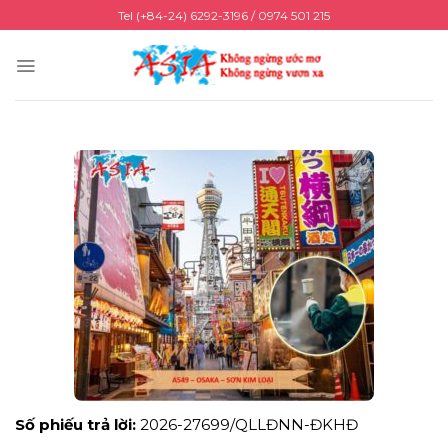
Skip
Tel (+84-24) 6292-3196 / 0974 501 215
to
content
Số phiếu trả lời:
2026-27699/QLLĐNN-ĐKHĐ