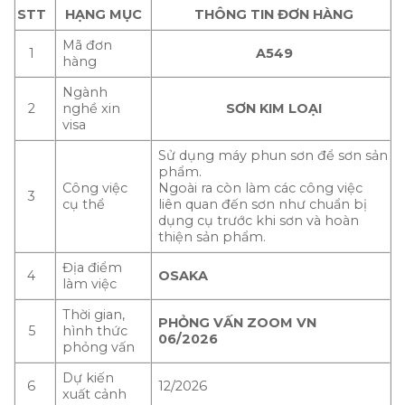
STT
HẠNG MỤC
THÔNG TIN ĐƠN HÀNG
Mã đơn
1
A549
hàng
Ngành
2
nghề xin
SƠN KIM LOẠI
visa
Sử dụng máy phun sơn để sơn sản
phẩm.
Công việc
Ngoài ra còn làm các công việc
3
cụ thể
liên quan đến sơn như chuẩn bị
dụng cụ trước khi sơn và hoàn
thiện sản phẩm.
Địa điểm
4
OSAKA
làm việc
Thời gian,
PHỎNG VẤN ZOOM VN
5
hình thức
06/2026
phỏng vấn
Dự kiến
6
12/2026
xuất cảnh