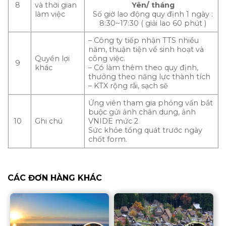
8
và thời gian
Yên/ tháng
làm việc
Số giờ lao động quy định 1 ngày :
8:30~17:30 ( giải lao 60 phút )
– Công ty tiếp nhận TTS nhiều
năm, thuận tiện về sinh hoạt và
Quyền lợi
công việc.
9
khác
– Có làm thêm theo quy định,
thưởng theo năng lực thành tích
– KTX rộng rãi, sạch sẽ
Ứng viên tham gia phỏng vấn bắt
buộc gửi ảnh chân dung, ảnh
10
Ghi chú
VNIDE mức 2
Sức khỏe tổng quát trước ngày
chốt form.
CÁC ĐƠN HÀNG KHÁC