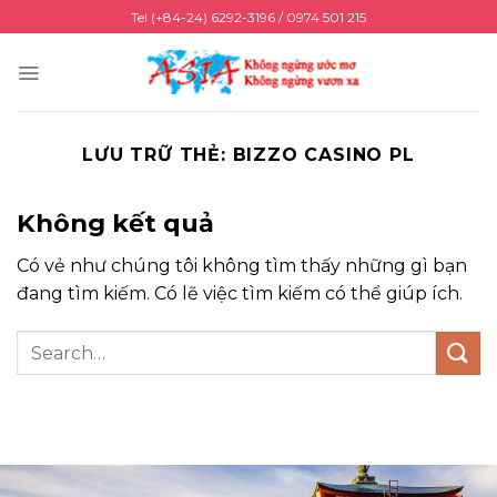
Chuyển
Tel (+84-24) 6292-3196 / 0974 501 215
đến
nội
dung
LƯU TRỮ THẺ:
BIZZO CASINO PL
Không kết quả
Có vẻ như chúng tôi không tìm thấy những gì bạn
đang tìm kiếm. Có lẽ việc tìm kiếm có thể giúp ích.