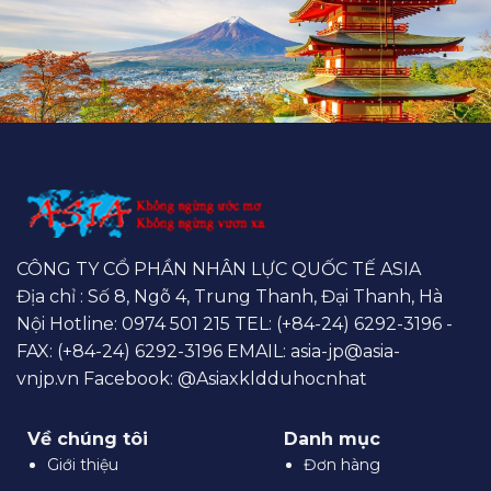
CÔNG TY CỔ PHẦN NHÂN LỰC QUỐC TẾ ASIA
Địa chỉ : Số 8, Ngõ 4, Trung Thanh, Đại Thanh, Hà
Nội Hotline:
0974 501 215
TEL: (+84-24) 6292-3196 -
FAX: (+84-24) 6292-3196 EMAIL:
asia-jp@asia-
vnjp.vn
Facebook:
@Asiaxkldduhocnhat
Về chúng tôi
Danh mục
Giới thiệu
Đơn hàng