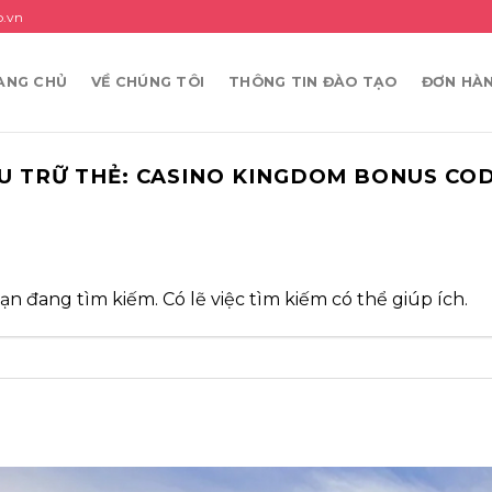
p.vn
ANG CHỦ
VỀ CHÚNG TÔI
THÔNG TIN ĐÀO TẠO
ĐƠN HÀ
U TRỮ THẺ:
CASINO KINGDOM BONUS CO
 đang tìm kiếm. Có lẽ việc tìm kiếm có thể giúp ích.