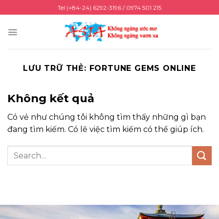
Chuyển
Tel (+84-24) 6292-3196 / 0974 501 215
đến
nội
dung
LƯU TRỮ THẺ:
FORTUNE GEMS ONLINE
Không kết quả
Có vẻ như chúng tôi không tìm thấy những gì bạn
đang tìm kiếm. Có lẽ việc tìm kiếm có thể giúp ích.