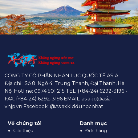
CÔNG TY CỔ PHẦN NHÂN LỰC QUỐC TẾ ASIA
Địa chỉ : Số 8, Ngõ 4, Trung Thanh, Đại Thanh, Hà
Nội Hotline:
0974 501 215
TEL: (+84-24) 6292-3196 -
FAX: (+84-24) 6292-3196 EMAIL:
asia-jp@asia-
vnjp.vn
Facebook:
@Asiaxkldduhocnhat
Về chúng tôi
Danh mục
Giới thiệu
Đơn hàng