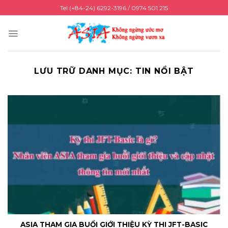
Chuyển
Tel (+84-24) 6292-3196 / 0974 501 215
đến
nội
dung
LƯU TRỮ DANH MỤC:
TIN NỔI BẬT
ASIA THAM GIA BUỔI GIỚI THIỆU KỲ THI JFT-BASIC