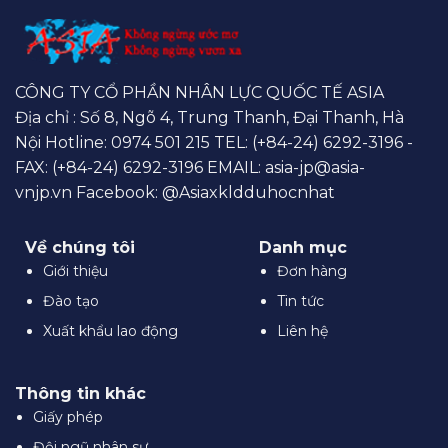
CÔNG TY CỔ PHẦN NHÂN LỰC QUỐC TẾ ASIA
Địa chỉ : Số 8, Ngõ 4, Trung Thanh, Đại Thanh, Hà
Nội Hotline:
0974 501 215
TEL: (+84-24) 6292-3196 -
FAX: (+84-24) 6292-3196 EMAIL:
asia-jp@asia-
vnjp.vn
Facebook:
@Asiaxkldduhocnhat
Về chúng tôi
Danh mục
Giới thiệu
Đơn hàng
Đào tạo
Tin tức
Xuất khẩu lao động
Liên hệ
Thông tin khác
Giấy phép
Đội ngũ nhân sự