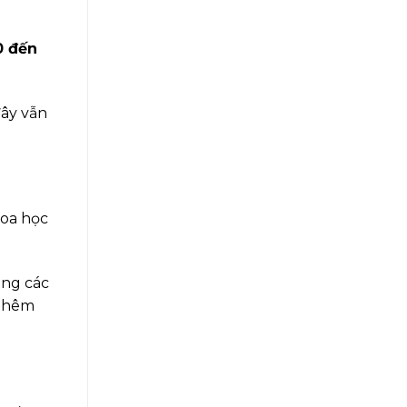
0 đến
đây vẫn
hoa học
ong các
 thêm