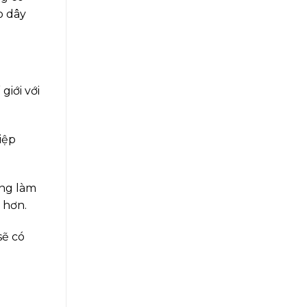
o dây
giới với
iệp
ờng làm
 hơn.
sẽ có