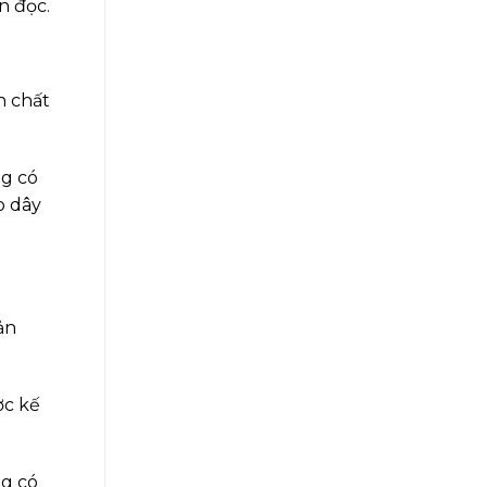
n đọc.
h chất
ng có
o dây
ản
ợc kế
ng có