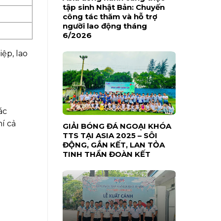
tập sinh Nhật Bản: Chuyến
công tác thăm và hỗ trợ
người lao động tháng
6/2026
ệp, lao
ác
í cả
GIẢI BÓNG ĐÁ NGOẠI KHÓA
TTS TẠI ASIA 2025 – SÔI
ĐỘNG, GẮN KẾT, LAN TỎA
TINH THẦN ĐOÀN KẾT