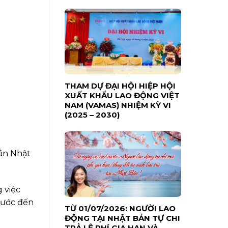
THAM DỰ ĐẠI HỘI HIỆP HỘI
XUẤT KHẨU LAO ĐỘNG VIỆT
NAM (VAMAS) NHIỆM KỲ VI
(2025 – 2030)
dân Nhật
g việc
nước đến
TỪ 01/07/2026: NGƯỜI LAO
ĐỘNG TẠI NHẬT BẢN TỰ CHI
TRẢ LỆ PHÍ GIA HẠN VÀ