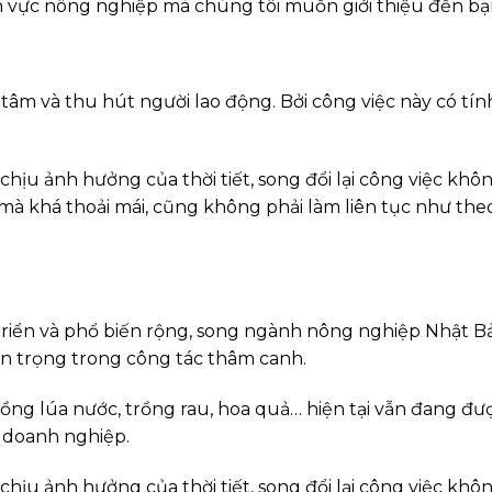
ĩnh vực nông nghiệp mà chúng tôi muốn giới thiệu đến bạ
âm và thu hút người lao động. Bởi công việc này có tín
hịu ảnh hưởng của thời tiết, song đổi lại công việc khô
mà khá thoải mái, cũng không phải làm liên tục như the
riển và phổ biến rộng, song ngành nông nghiệp Nhật B
n trọng trong công tác thâm canh.
ng lúa nước, trồng rau, hoa quả… hiện tại vẫn đang đư
c doanh nghiệp.
hịu ảnh hưởng của thời tiết, song đổi lại công việc khô