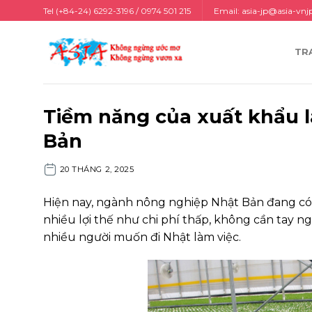
Chuyển
Tel (+84-24) 6292-3196 / 0974 501 215
Email:
asia-jp@asia-vnj
đến
nội
TR
dung
Tiềm năng của xuất khẩu 
Bản
20 THÁNG 2, 2025
Hiện nay, ngành nông nghiệp Nhật Bản đang có 
nhiều lợi thế như chi phí thấp, không cần tay 
nhiều người muốn đi Nhật làm việc.