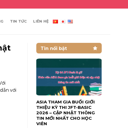
NG
TIN TỨC
LIÊN HỆ
hật
Tin nổi bật
Với
dẫn với
ASIA THAM GIA BUỔI GIỚI
THIỆU KỲ THI JFT-BASIC
2026 – CẬP NHẬT THÔNG
TIN MỚI NHẤT CHO HỌC
VIÊN