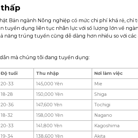
 thấp
hật Bản ngành Nông nghiệp có mức chi phí khá rẻ, chỉ 
ản tuyển dụng liên tục nhân lực với số lượng lớn về ng
hả năng trúng tuyển cũng dễ dàng hơn nhiều so với các
 dẫn mà chúng tôi đang tuyển dụng:
Độ tuổi
Thu nhập
Nơi làm việc
20-33
145,000 Yên
Mie
18-28
150,000 Yên
Shiga
20-36
147,600 Yên
Tochigi
18-32
158,000 Yên
Nagano
20-33
141,800 Yên
Kagoshima
19-34
138,600 Yên
Akita