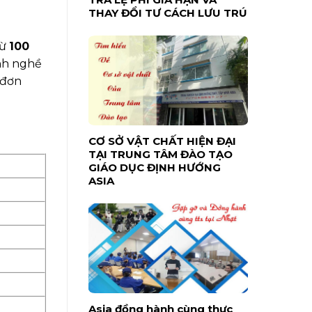
THAY ĐỔI TƯ CÁCH LƯU TRÚ
từ
100
ành nghề
 đơn
CƠ SỞ VẬT CHẤT HIỆN ĐẠI
TẠI TRUNG TÂM ĐÀO TẠO
GIÁO DỤC ĐỊNH HƯỚNG
ASIA
Asia đồng hành cùng thực